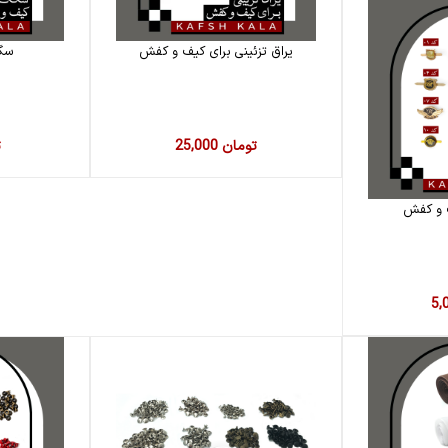
یراق تزئینی برای کیف و کفش
سگ
25,000 تومان
0
ف و کفش