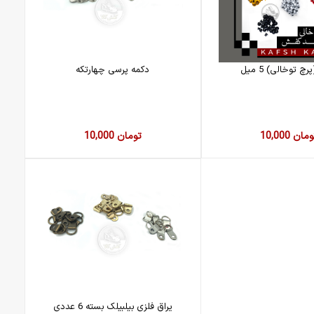
چ توخالی) 5 میل
دکمه پرسی چهارتکه
10,0 تومان
10,000 تومان
یراق فلزی بیلبیلک بسته 6 عددی