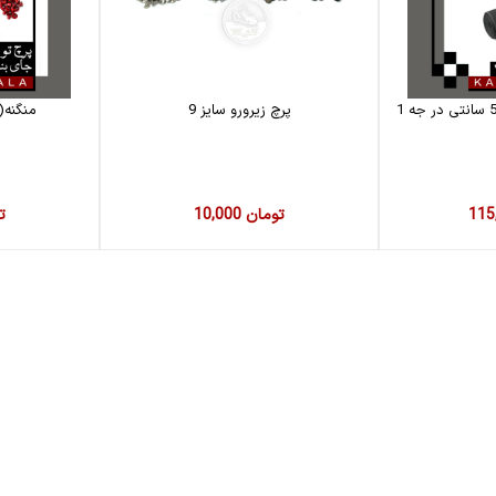
پرچ زیرورو سایز 9
منگنه(پر
10,000 تومان
00