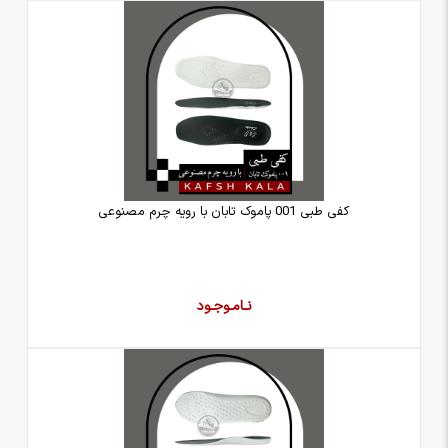
کفی طبی 001 پاموک تابان با رویه چرم مصنوعی
نـامـوجـود